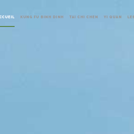
CCUEIL
KUNG FU BINH DINH
TAI CHI CHEN
YI QUAN
LE